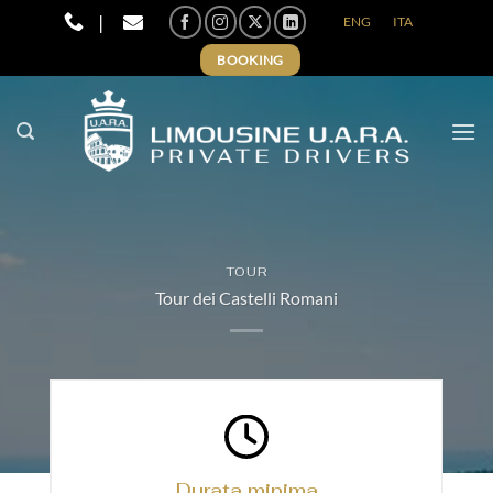
Salta
|
ENG
ITA
ai
BOOKING
contenuti
TOUR
Tour dei Castelli Romani
Durata minima